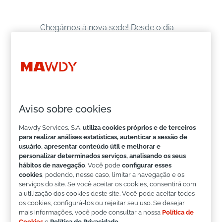
Chegámos à nova sede! Desde o dia
18 deste mês, estamos localizados no
Edifício MAPFRE
, na
Avenida José
Malhoa, nº 13
, em
Lisboa
, que foi
totalmente renovado.
Esta mudança representa muito mais
Aviso sobre cookies
do que uma nova morada —
é um
Mawdy Services, S.A.
utiliza cookies próprios e de terceiros
passo estratégico que reforça o
para realizar análises estatísticas, autenticar a sessão de
nosso compromisso com a
usuário, apresentar conteúdo útil e melhorar e
sustentabilidade, inovação,
personalizar determinados serviços, analisando os seus
hábitos de navegação
. Você pode
configurar esses
proximidade e a excelência no
cookies
, podendo, nesse caso, limitar a navegação e os
serviço
.
serviços do site. Se você aceitar os cookies, consentirá com
a utilização dos cookies deste site. Você pode aceitar todos
Alinhado com os padrões
os cookies, configurá-los ou rejeitar seu uso. Se desejar
mais informações, você pode consultar a nossa
Política de
internacionais do
Grupo MAPFRE
, o
Cookies
e
Política de Privacidade
.