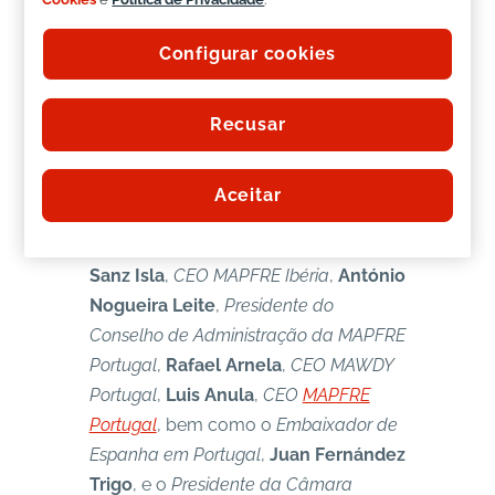
nosso novo edifício está equipado
com
mais de uma centena de
Configurar cookies
painéis fotovoltaicos
, para assim
cumprir a meta da neutralidade
Recusar
carbónica até 2030.
Estiveram presentes na cerimónia de
Aceitar
abertura
Antonio Huertas Mejias
,
Presidente do Grupo MAPFRE
,
Elena
Sanz Isla
,
CEO MAPFRE Ibéria
,
António
Nogueira Leite
,
Presidente do
Conselho de Administração da MAPFRE
Portugal
,
Rafael Arnela
,
CEO MAWDY
Portugal
,
Luis Anula
,
CEO
MAPFRE
Portugal
, bem como o
Embaixador de
Espanha em Portugal
,
Juan Fernández
Trigo
, e o
Presidente da Câmara